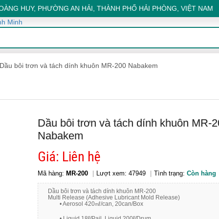
HOÀNG HUY, PHƯỜNG AN HẢI, THÀNH PHỐ HẢI PHÒNG, VIỆT NAM 
Dầu bôi trơn và tách dính khuôn MR-200 Nabakem
Dầu bôi trơn và tách dính khuôn MR-2
Nabakem
Giá: Liên hệ
Mã hàng:
MR-200
Lượt xem: 47949
Tình trạng:
Còn hàng
Dầu bôi trơn và tách dính khuôn MR-200
Multi Release (Adhesive Lubricant Mold Release
• Aerosol 420㎖/can, 20can/Box
• Liquid 18ℓ/Pail, Liquid 200ℓ/Drum