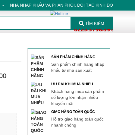
- NHÀ NHẬP KHẨU VÀ PHÂN PHỐI. ĐỐI TÁC KINH DOANH TIN CẬY 
037 3219 555
TÌM KIẾM
0225.3798.391
SẢN PHẨM CHÍNH HÃNG
Sản phẩm chính hãng nhập
khẩu từ nhà sản xuất
00
ƯU ĐÃI KHI MUA NHIỀU
Khách hàng mua sản phẩm
số lượng lớn nhận nhiều
khuyến mãi
GIAO HÀNG TOÀN QUỐC
Hỗ trợ giao hàng toàn quốc
)
nhanh chóng