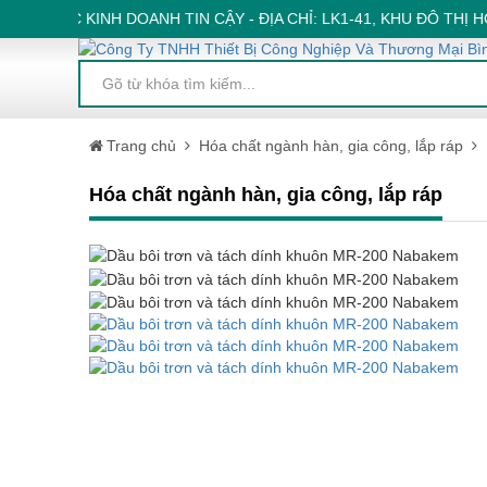
ĐỐI TÁC KINH DOANH TIN CẬY - ĐỊA CHỈ: LK1-41, KHU ĐÔ THỊ 
Trang chủ
Hóa chất ngành hàn, gia công, lắp ráp
Hóa chất ngành hàn, gia công, lắp ráp