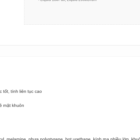
 thấm nước tốt, tính liên tục cao
bề mặt khuôn
ryl, melamine, nhựa polystyrene, bọt urethane, kính mạ nhiều lớp, khu