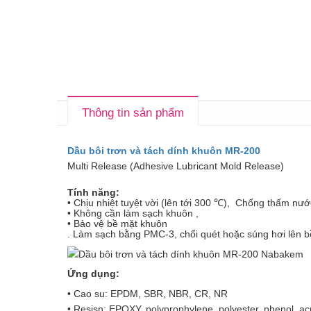
Thông tin sản phẩm
Dầu bôi trơn và tách dính khuôn MR-200
Multi Release (Adhesive Lubricant Mold Release)
Tính năng:
• Chịu nhiệt tuyệt vời (lên tới 300 ℃), Chống
• Không cần làm sạch khuôn ,
• Bảo vệ bề mặt khuôn
. Làm sạch bằng PMC-3, chổi quét hoặc súng hơi lên 
Ứng dụng:
• Cao su: EPDM, SBR, NBR, CR, NR
• Resisn: EPOXY, polyprophylene, polyester, phenol, ac