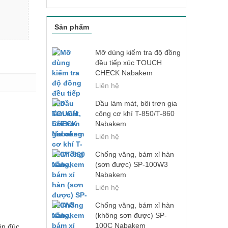
Sản phẩm
Mỡ dùng kiểm tra độ đồng
đều tiếp xúc TOUCH
CHECK Nabakem
Liên hệ
Dầu làm mát, bôi trơn gia
công cơ khí T-850/T-860
Nabakem
Liên hệ
Chống văng, bám xỉ hàn
(sơn được) SP-100W3
Nabakem
Liên hệ
Chống văng, bám xỉ hàn
(không sơn được) SP-
100C Nabakem
ôn đúc ,