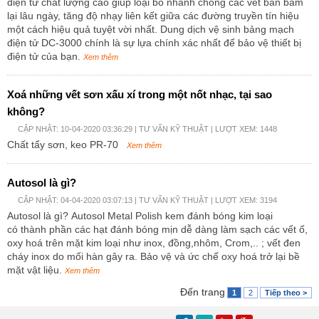
điện tử chất lượng cao giúp loại bỏ nhanh chóng các vết bẩn bám
lại lâu ngày, tăng độ nhạy liên kết giữa các đường truyền tín hiệu
một cách hiệu quả tuyệt vời nhất. Dung dịch vệ sinh bảng mạch
điện tử DC-3000 chính là sự lựa chính xác nhất để bảo vệ thiết bị
điện tử của bạn.
Xem thêm
Xoá những vết sơn xấu xí trong một nốt nhạc, tại sao
không?
CẬP NHẬT: 10-04-2020 03:36:29 |
TƯ VẤN KỸ THUẬT
| LƯỢT XEM: 1448
Chất tẩy sơn, keo PR-70
Xem thêm
Autosol là gì?
CẬP NHẬT: 04-04-2020 03:07:13 |
TƯ VẤN KỸ THUẬT
| LƯỢT XEM: 3194
Autosol là gì? Autosol Metal Polish kem đánh bóng kim loại
có thành phần các hạt đánh bóng mịn dễ dàng làm sạch các vết ố,
oxy hoá trên mặt kim loại như inox, đồng,nhôm, Crom,.. ; vết đen
cháy inox do mối hàn gây ra. Bảo vệ và ức chế oxy hoá trở lại bề
mặt vật liệu.
Xem thêm
Đến trang
1
2
Tiếp theo >