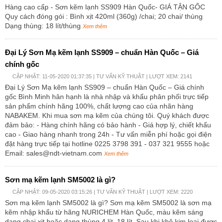
Hàng cao cấp - Sơn kẽm lạnh SS909 Hàn Quốc- GIÁ TẬN GỐC
Quy cách đóng gói : Bình xịt 420ml (360g) /chai; 20 chai/ thùng
Dạng thùng: 18 lít/thùng
Xem thêm
Đại Lý Sơn Mạ kẽm lạnh SS909 – chuẩn Hàn Quốc – Giá
chính gốc
CẬP NHẬT: 11-05-2020 01:37:35 |
TƯ VẤN KỸ THUẬT
| LƯỢT XEM: 2141
Đại Lý Sơn Mạ kẽm lạnh SS909 – chuẩn Hàn Quốc – Giá chính
gốc Bình Minh hân hạnh là nhà nhập và khẩu phân phối trực tiếp
sản phẩm chính hãng 100%, chất lượng cao của nhãn hàng
NABAKEM. Khi mua sơn mạ kẽm của chúng tôi. Quý khách được
đảm bảo: - Hàng chính hãng có bảo hành - Giá hợp lý, chiết khấu
cao - Giao hàng nhanh trong 24h - Tư vấn miễn phí hoặc gọi điện
đặt hàng trực tiếp tại hotline 0225 3798 391 - 037 321 9555 hoặc
Email: sales@ndt-vietnam.com
Xem thêm
Sơn mạ kẽm lạnh SM5002 là gì?
CẬP NHẬT: 09-05-2020 03:15:26 |
TƯ VẤN KỸ THUẬT
| LƯỢT XEM: 2220
Sơn mạ kẽm lạnh SM5002 là gì? Sơn mạ kẽm SM5002 là sơn mạ
kẽm nhập khẩu từ hãng NURICHEM Hàn Quốc, màu kẽm sáng
dạng chai xịt hoặc dạng thùng 4 lít, 18 lít. Sau khi khô kim loại được