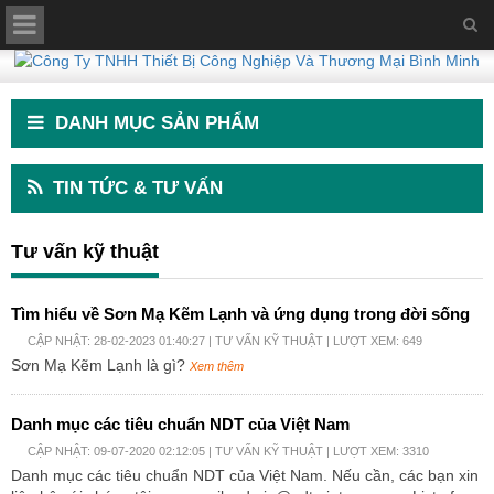
DANH MỤC SẢN PHẨM
TIN TỨC & TƯ VẤN
Tư vấn kỹ thuật
Tìm hiểu về Sơn Mạ Kẽm Lạnh và ứng dụng trong đời sống
CẬP NHẬT: 28-02-2023 01:40:27 |
TƯ VẤN KỸ THUẬT
| LƯỢT XEM: 649
Sơn Mạ Kẽm Lạnh là gì?
Xem thêm
Danh mục các tiêu chuẩn NDT của Việt Nam
CẬP NHẬT: 09-07-2020 02:12:05 |
TƯ VẤN KỸ THUẬT
| LƯỢT XEM: 3310
Danh mục các tiêu chuẩn NDT của Việt Nam. Nếu cần, các bạn xin