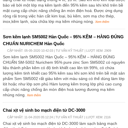
bảo vệ bởi một lớp mạ kẽm lạnh đến 95% kẽm sau khi khô trên bề
mặt cung cấp chức năng chống ăn mòn điện hoá. Được ứng dụng
rộng rãi trong việc hàn cắt kim loại, bù kẽm, sơn mạ cho thép,
inox,kẽm lạnh, sửa chữa lớp mạ kẽm nhúng nóng.
Xem thêm
Sơn kẽm lạnh SM5002 Hàn Quốc – 95% KẼM – HÀNG ĐÚNG
CHUẨN NURICHEM Hàn Quốc
CẬP NHẬT: 05-05-2020 10:42:03 |
TƯ VẤN KỸ THUẬT
| LƯỢT XEM: 2909
Sơn kẽm lạnh SM5002 Hàn Quốc – 95% KẼM – HÀNG ĐÚNG
CHUẨN SM-5002 Nurichem 95% pure zinc Sơn SM5002 có nguyên
liệu thành phần kẽm có độ tinh khiết cao lên tới 99%, có chứa
lượng kẽm tinh khiết cao 95% kẽm sau khi sơn khô trên bề mặt sản
phẩm Sơn SM5002 rất giàu kẽm với màu sáng có thể dùng làm lớp
lót hoặc như lớp sơn phủ Hàm lượng kẽm trong lớp phủ cao cung
cấp chức năng chống ăn mòn điện hoá tương đương mạ kẽm
nhúng nóng.
Xem thêm
Chai xịt vệ sinh bo mạch điện tử DC-3000
CẬP NHẬT: 11-04-2020 05:12:24 |
TƯ VẤN KỸ THUẬT
| LƯỢT XEM: 2116
Chai xịt vệ sinh bo mạch điện tử DC-3000 làm sạch bảng mạch