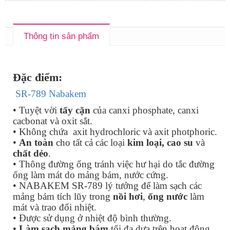
Thông tin sản phẩm
Đặc điểm:
SR-789 Nabakem
• Tuyệt vời
tẩy cặn
của canxi phosphate, canxi
cacbonat và oxit sắt.
• Không chứa axit hydrochloric và axit photphoric.
•
An toàn
cho tất cả các loại
kim loại,
cao su
và
chất dẻo
.
• Thông đường ống tránh việc hư hại do tắc đường
ống làm mát do mảng bám, nước cứng.
• NABAKEM SR-789 lý tưởng để làm sạch các
mảng bám tích lũy trong
nồi hơi
,
ống nước
làm
mát và trao đổi nhiệt.
• Được sử dụng ở nhiệt độ bình thường.
•
Làm sạch mảng bám
tối đa dựa trên hoạt động