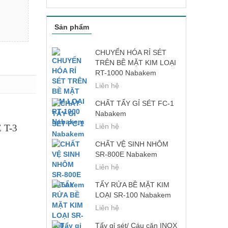
Sản phẩm
CHUYỂN HÓA RỈ SÉT
TRÊN BỀ MẶT KIM LOẠI
RT-1000 Nabakem
Liên hệ
CHẤT TẨY GỈ SÉT FC-1
Nabakem
Liên hệ
E T-3
CHẤT VỆ SINH NHÔM
SR-800E Nabakem
Liên hệ
TẨY RỬA BỀ MẶT KIM
LOẠI SR-100 Nabakem
Liên hệ
Tẩy gỉ sét/ Cáu cặn INOX