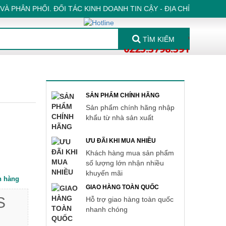
HÂN PHỐI. ĐỐI TÁC KINH DOANH TIN CẬY - ĐỊA CHỈ: LK1-41, K
037 3219 555
TÌM KIẾM
0225.3798.391
SẢN PHẨM CHÍNH HÃNG
Sản phẩm chính hãng nhập
khẩu từ nhà sản xuất
ƯU ĐÃI KHI MUA NHIỀU
Khách hàng mua sản phẩm
số lượng lớn nhận nhiều
khuyến mãi
 hàng
GIAO HÀNG TOÀN QUỐC
S
Hỗ trợ giao hàng toàn quốc
nhanh chóng