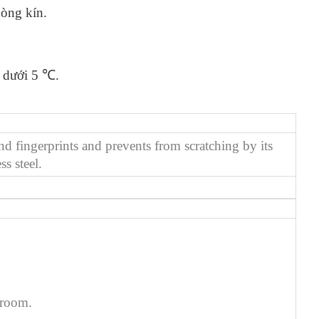
hòng kín.
 dưới 5 ℃.
and fingerprints and prevents from scratching by its
ss steel.
d room.