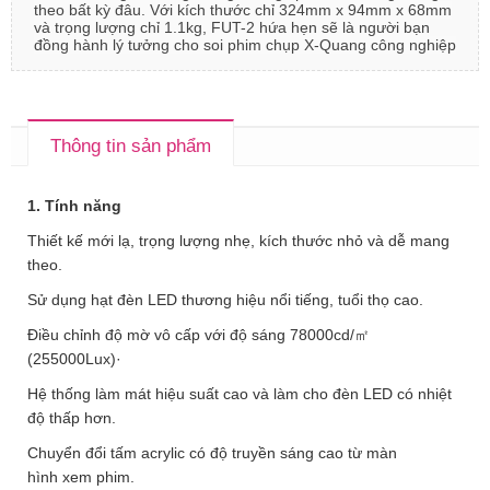
theo bất kỳ đâu. Với kích thước chỉ 324mm x 94mm x 68mm
và trọng lượng chỉ 1.1kg, FUT-2 hứa hẹn sẽ là người bạn
đồng hành lý tưởng cho soi phim chụp X-Quang công nghiệp
Thông tin sản phẩm
1. Tính năng
Thiết kế mới lạ, trọng lượng nhẹ, kích thước nhỏ và dễ mang
theo.
Sử dụng hạt đèn LED thương hiệu nổi tiếng, tuổi thọ cao.
Điều chỉnh độ mờ vô cấp với độ sáng 78000cd/㎡
(255000Lux)·
Hệ thống làm mát hiệu suất cao và làm cho đèn LED có nhiệt
độ thấp hơn.
Chuyển đổi tấm acrylic có độ truyền sáng cao từ màn
hình xem phim.