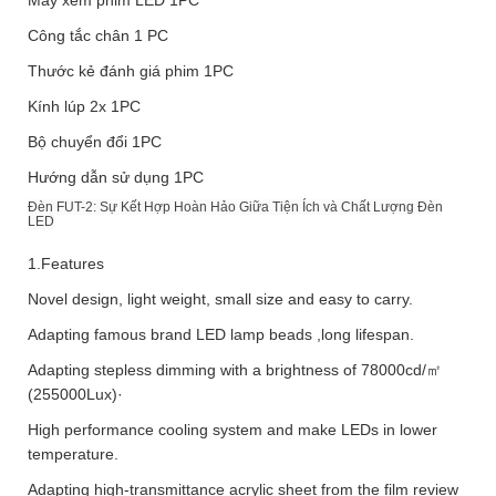
Máy xem phim LED 1PC
Công tắc chân 1 PC
Thước kẻ đánh giá phim 1PC
Kính lúp 2x 1PC
Bộ chuyển đổi 1PC
Hướng dẫn sử dụng 1PC
Đèn FUT-2: Sự Kết Hợp Hoàn Hảo Giữa Tiện Ích và Chất Lượng Đèn
LED
1.Features
Novel design, light weight, small size and easy to carry.
Adapting famous brand LED lamp beads ,long lifespan.
Adapting stepless dimming with a brightness of 78000cd/㎡
(255000Lux)·
High performance cooling system and make LEDs in lower
temperature.
Adapting high-transmittance acrylic sheet from the film review