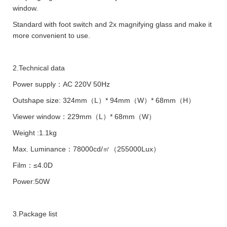
window.
Standard with foot switch and 2x magnifying glass and make it
more convenient to use.
2.Technical data
Power supply：AC 220V 50Hz
Outshape size: 324mm（L）* 94mm（W）* 68mm（H）
Viewer window：229mm（L）* 68mm（W）
Weight :1.1kg
Max. Luminance：78000cd/㎡（255000Lux）
Film：≤4.0D
Power:50W
3.Package list