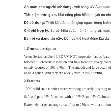
An toàn cho người sử dụng:
Ánh sáng UV-A an toàn,
Tiết kiệm thời gian:
Khả năng phát hiện khuyết tật nhan
Dễ sử dụng:
Thiết kế thân thiện giúp người dùng khô
Chi phí hợp lý:
So với hiệu suất mà nó mang lại, mức 
Bền bỉ và đáng tin cậy:
Đèn có thể hoạt động lâu dài 
1.General description
Venus Series handheld LED UV NDT inspection lamps feature
between fluorescent inspection and flaw location. Every handh
strictly focuses on 365-370nm. The smooth and large beam of 
or on a bench. And they are widely used in NDT testing.
2.Features
100% solid state circuit ensures working properly in strong ma
Safe and pure UV-A content with no UV-B and UV-C,almost no
Extremely large coverage area of up to 250cm, with a mini