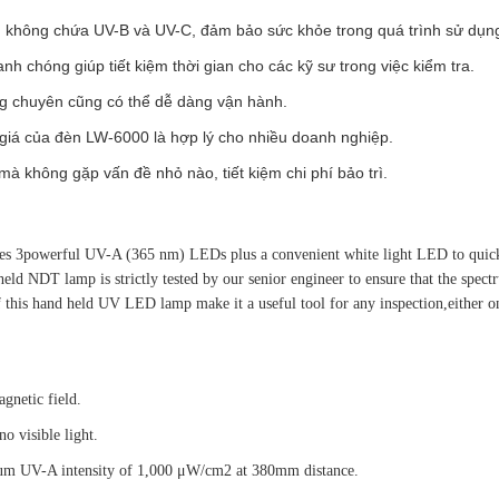
 không chứa UV-B và UV-C, đảm bảo sức khỏe trong quá trình sử dụn
h chóng giúp tiết kiệm thời gian cho các kỹ sư trong việc kiểm tra.
ng chuyên cũng có thể dễ dàng vận hành.
giá của đèn LW-6000 là hợp lý cho nhiều doanh nghiệp.
mà không gặp vấn đề nhỏ nào, tiết kiệm chi phí bảo trì.
s 3powerful UV-A (365 nm) LEDs plus a convenient white light LED to quick
eld NDT lamp is strictly tested by our senior engineer to ensure that the spect
this hand held UV LED lamp make it a useful tool for any inspection,either on
gnetic field.
 visible light.
mum UV-A intensity of 1,000 μW/cm2 at 380mm distance.