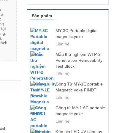
n
ra
Sản phẩm
c
ng
 tật
MY-3C Portable digital
ng.
magnetic yoke
g,
cách
Liên hệ
Mẫu thử nghiệm WTP-2
Penetration Removability
Test Block
Liên hệ
Gông Từ MY-1E portable
Magnetic yoke FINDT
Liên hệ
Gông từ MY-1 AC portable
magnetic yoke
Liên hệ
 ánh
Đèn pin LED UV cầm tay