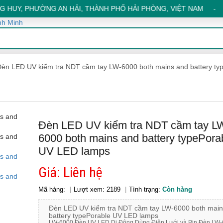
 HUY, PHƯỜNG AN HẢI, THÀNH PHỐ HẢI PHÒNG, VIỆT NAM - NHÀ 
èn LED UV kiểm tra NDT cầm tay LW-6000 both mains and battery ty
Đèn LED UV kiểm tra NDT cầm tay L
6000 both mains and battery typePora
UV LED lamps
Giá: Liên hệ
Mã hàng:
Lượt xem: 2189
Tình trạng:
Còn hàng
Đèn LED UV kiểm tra NDT cầm tay LW-6000 both main
battery typePorable UV LED lamps
LW-6000 Đèn UV LED Di Động Dùng Điện Lưới và Pin Đèn LW