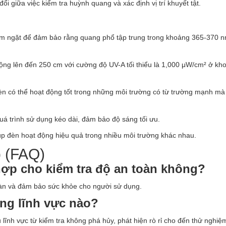
i giữa việc kiểm tra huỳnh quang và xác định vị trí khuyết tật.
 ngặt để đảm bảo rằng quang phổ tập trung trong khoảng 365-370 n
ng lên đến 250 cm với cường độ UV-A tối thiểu là 1,000 μW/cm² ở kh
èn có thể hoạt động tốt trong những môi trường có từ trường mạnh mà
á trình sử dụng kéo dài, đảm bảo độ sáng tối ưu.
úp đèn hoạt động hiệu quả trong nhiều môi trường khác nhau.
 (FAQ)
ợp cho kiểm tra độ an toàn không?
oàn và đảm bảo sức khỏe cho người sử dụng.
ng lĩnh vực nào?
ĩnh vực từ kiểm tra không phá hủy, phát hiện rò rỉ cho đến thử nghi