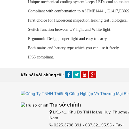
Unique mechanical cooling system keeps LEDs cool to mainta
Compliant with conformation to ASTME1444，E1417,E3022
First choice for fluorescent inspection,leaking test ,biological
Switch function between UV light and White light.
Ergonomic Design, super light and easy to carry.
Both mains and battery type which you can use it freely.
IP65 compliant.
Kết nối với chúng tôi:
Trụ sở chính
LK1-41, Khu Đô Thị Hoàng Huy, Phường A
Nam
0225.3798.391 - 037.321.95.55 - Fax: