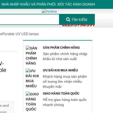
NHẬP KHẨU VÀ PHÂN PHỐI. ĐỐI TÁC KINH DOANH TIN CẬY - ĐỊA 
037 3219 555
TÌM KIẾM
0225.3798.391
pePorable UV LED lamps
SẢN PHẨM CHÍNH HÃNG
Sản phẩm chính hãng nhập
khẩu từ nhà sản xuất
W-
ble
ƯU ĐÃI KHI MUA NHIỀU
Khách hàng mua sản phẩm
số lượng lớn nhận nhiều
khuyến mãi
GIAO HÀNG TOÀN QUỐC
Hỗ trợ giao hàng toàn quốc
nhanh chóng
s and
-6000