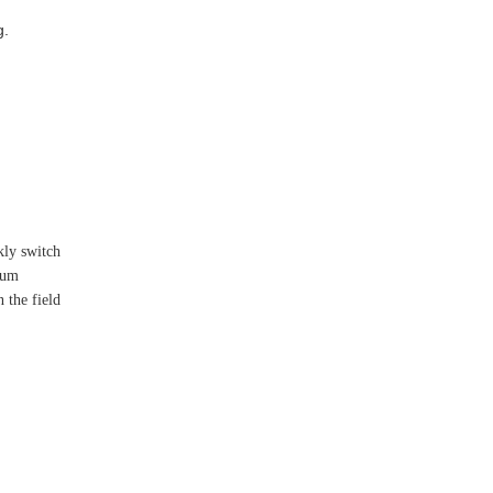
g.
ly switch
rum
 the field