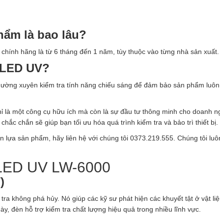
hẩm là bao lâu?
chính hãng là từ 6 tháng đến 1 năm, tùy thuộc vào từng nhà sản xuất.
 LED UV?
hường xuyên kiểm tra tính năng chiếu sáng để đảm bảo sản phẩm luôn
ỉ là một công cụ hữu ích mà còn là sự đầu tư thông minh cho doanh n
hắc chắn sẽ giúp bạn tối ưu hóa quá trình kiểm tra và bảo trì thiết bị.
n lựa sản phẩm, hãy liên hệ với chúng tôi 0373.219.555. Chúng tôi luô
LED UV LW-6000
)
a không phá hủy. Nó giúp các kỹ sư phát hiện các khuyết tật ở vật li
y, đèn hỗ trợ kiểm tra chất lượng hiệu quả trong nhiều lĩnh vực.