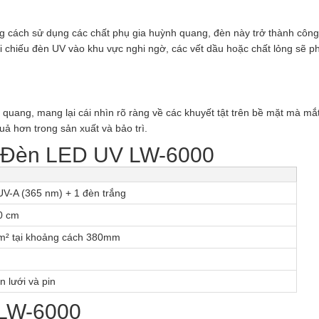
ằng cách sử dụng các chất phụ gia huỳnh quang, đèn này trở thành công
 Khi chiếu đèn UV vào khu vực nghi ngờ, các vết dầu hoặc chất lỏng sẽ p
quang, mang lại cái nhìn rõ ràng về các khuyết tật trên bề mặt mà mắ
uả hơn trong sản xuất và bảo trì.
 Đèn LED UV LW-6000
V-A (365 nm) + 1 đèn trắng
0 cm
m² tại khoảng cách 380mm
n lưới và pin
 LW-6000