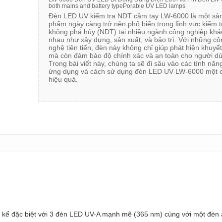
both mains and battery typePorable UV LED lamps
Đèn LED UV kiểm tra NDT cầm tay LW-6000 là một sả
phẩm ngày càng trở nên phổ biến trong lĩnh vực kiểm t
không phá hủy (NDT) tại nhiều ngành công nghiệp khá
nhau như xây dựng, sản xuất, và bảo trì. Với những cô
nghệ tiên tiến, đèn này không chỉ giúp phát hiện khuyết
mà còn đảm bảo độ chính xác và an toàn cho người dù
Trong bài viết này, chúng ta sẽ đi sâu vào các tính năn
ứng dụng và cách sử dụng đèn LED UV LW-6000 một 
hiệu quả.
 kế đặc biệt với 3 đèn LED UV-A mạnh mẽ (365 nm) cùng với một đèn