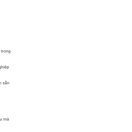
 trong
ghiệp
n sẵn
ệu mà