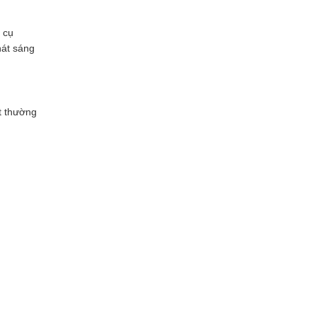
 cụ
hát sáng
t thường