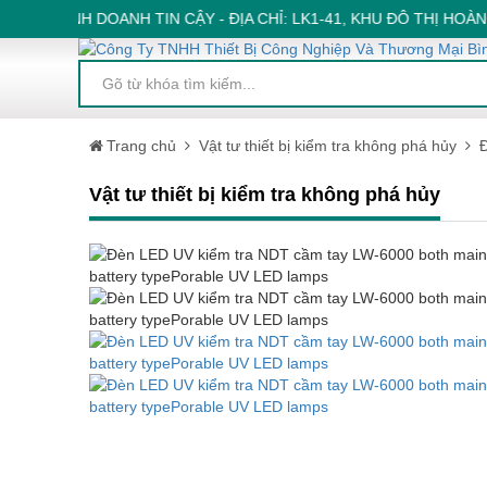
ÁC KINH DOANH TIN CẬY - ĐỊA CHỈ: LK1-41, KHU ĐÔ THỊ HOÀNG
Trang chủ
Vật tư thiết bị kiểm tra không phá hủy
Đ
Vật tư thiết bị kiểm tra không phá hủy