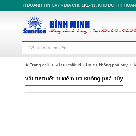
 TÁC KINH DOANH TIN CẬY - ĐỊA CHỈ: LK1-41, KHU ĐÔ THỊ HOÀ
Trang chủ
Vật tư thiết bị kiểm tra không phá hủy
Vật tư thiết bị kiểm tra không phá hủy