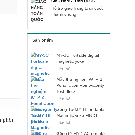
GIAO HÀNG TOÀN QUỐC
Hỗ trợ giao hàng toàn quốc
nhanh chóng
Sản phẩm
MY-3C Portable digital
magnetic yoke
Liên hệ
Mẫu thử nghiệm WTP-2
Penetration Removability
Test Block
Liên hệ
Gông Từ MY-1E portable
Magnetic yoke FINDT
n phối
Liên hệ
Gông từ MY-1 AC portable