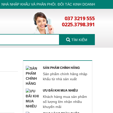
À NHẬP KHẨU VÀ PHÂN PHỐI. ĐỐI TÁC KINH DOANH TIN CẬY - Đ
037 3219 555
0225.3798.391
TÌM KIẾM
SẢN PHẨM CHÍNH HÃNG
Sản phẩm chính hãng nhập
khẩu từ nhà sản xuất
ƯU ĐÃI KHI MUA NHIỀU
Khách hàng mua sản phẩm
số lượng lớn nhận nhiều
khuyến mãi