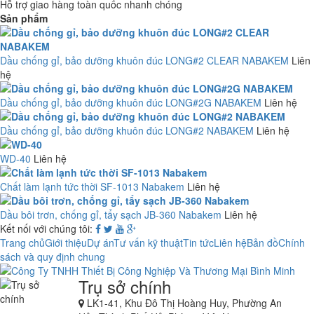
Hỗ trợ giao hàng toàn quốc nhanh chóng
Sản phẩm
Dầu chống gỉ, bảo dưỡng khuôn đúc LONG#2 CLEAR NABAKEM
Liên
hệ
Dầu chống gỉ, bảo dưỡng khuôn đúc LONG#2G NABAKEM
Liên hệ
Dầu chống gỉ, bảo dưỡng khuôn đúc LONG#2 NABAKEM
Liên hệ
WD-40
Liên hệ
Chất làm lạnh tức thời SF-1013 Nabakem
Liên hệ
Dầu bôi trơn, chống gỉ, tẩy sạch JB-360 Nabakem
Liên hệ
Kết nối với chúng tôi:
Trang chủ
Giới thiệu
Dự án
Tư vấn kỹ thuật
Tin tức
Liên hệ
Bản đồ
Chính
sách và quy định chung
Trụ sở chính
LK1-41, Khu Đô Thị Hoàng Huy, Phường An