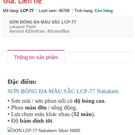
Giá: Liên hệ
Mã hàng:
LCP-77
Lượt xem: 46709
Tình trạng:
Còn hàng
SƠN BÓNG ĐA MÀU SẮC LCP-77
Lacquer Paint
Aerosol 420ml/can, 40cans/Box
Thông tin sản phẩm
Đặc điểm:
SƠN BÓNG ĐA MÀU SẮC LCP-77 Nabakem
• Sơn mài / sơn phun nổi có
độ bóng cao
.
• Phun
màu đều
/ sống động.
• Lựa chọn màu khác nhau (
32 màu
).
• Độ
bám dính tốt
.